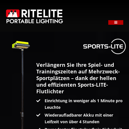
Skip
to
content
Toggle
Navigati
STARTSEITE
ÜBER UNS
PRODUKTE
ANWENDUNGEN
Verlängern Sie Ihre Spiel- und
Trainingszeiten auf Mehrzweck-
SERVICE
Sportplätzen – dank der hellen
und effizienten Sports-LITE-
NACHRICHTEN
Flutlichter
ANGEBOT ANFORDERN
Einrichtung in weniger als 1 Minute pro
Leuchte
KONTAKT
Wiederaufladbarer Akku mit einer
Leifzeit von über 4 Stunden