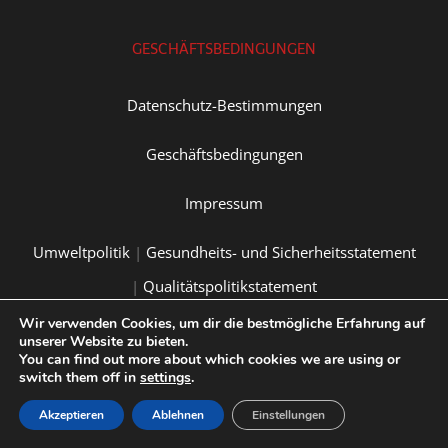
GESCHÄFTSBEDINGUNGEN
Datenschutz-Bestimmungen
Geschäftsbedingungen
Impressum
Umweltpolitik
|
Gesundheits- und Sicherheitsstatement
|
Qualitätspolitikstatement
Wir verwenden Cookies, um dir die bestmögliche Erfahrung auf
© 2026 Ritelite (Systems) Ltd
unserer Website zu bieten.
You can find out more about which cookies we are using or
Registriert in England und Wales Nr. 2225641
switch them off in
settings
.
Akzeptieren
Ablehnen
Einstellungen
VERBINDEN SIE SICH MIT UNS ÜBER SOZIALE MEDIEN