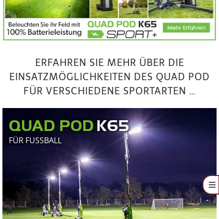
ERFAHREN SIE MEHR ÜBER DIE
EINSATZMÖGLICHKEITEN DES QUAD POD
FÜR VERSCHIEDENE SPORTARTEN …
QUAD POD
FÜR FUSSBALL
To
Na
FORDERN SIE EIN
ANGEBOT AN