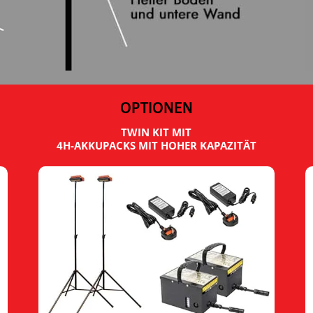
OPTIONEN
TWIN KIT MIT
4H-AKKUPACKS MIT HOHER KAPAZITÄT