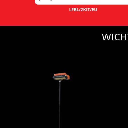
LFBL/2KIT/EU
WICH