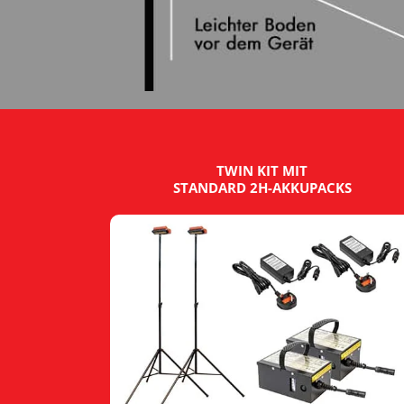
TWIN KIT MIT
STANDARD 2H-AKKUPACKS