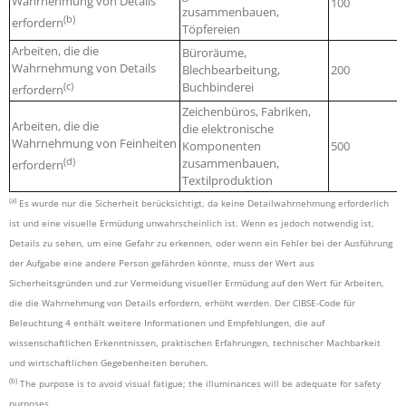
Wahrnehmung von Details
100
zusammenbauen,
(b)
erfordern
Töpfereien
Arbeiten, die die
Büroräume,
Wahrnehmung von Details
Blechbearbeitung,
200
(c)
Buchbinderei
erfordern
Zeichenbüros, Fabriken,
Arbeiten, die die
die elektronische
Wahrnehmung von Feinheiten
Komponenten
500
(d)
zusammenbauen,
erfordern
Textilproduktion
(a)
Es wurde nur die Sicherheit berücksichtigt, da keine Detailwahrnehmung erforderlich
ist und eine visuelle Ermüdung unwahrscheinlich ist. Wenn es jedoch notwendig ist,
Details zu sehen, um eine Gefahr zu erkennen, oder wenn ein Fehler bei der Ausführung
der Aufgabe eine andere Person gefährden könnte, muss der Wert aus
Sicherheitsgründen und zur Vermeidung visueller Ermüdung auf den Wert für Arbeiten,
die die Wahrnehmung von Details erfordern, erhöht werden. Der CIBSE-Code für
Beleuchtung 4 enthält weitere Informationen und Empfehlungen, die auf
wissenschaftlichen Erkenntnissen, praktischen Erfahrungen, technischer Machbarkeit
und wirtschaftlichen Gegebenheiten beruhen.
(b)
The purpose is to avoid visual fatigue; the illuminances will be adequate for safety
purposes