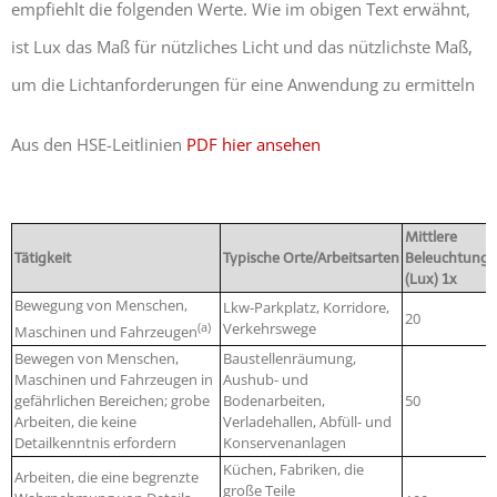
empfiehlt die folgenden Werte. Wie im obigen Text erwähnt,
ist Lux das Maß für nützliches Licht und das nützlichste Maß,
um die Lichtanforderungen für eine Anwendung zu ermitteln
Aus den HSE-Leitlinien
PDF hier ansehen
Mittlere
Tätigkeit
Typische Orte/Arbeitsarten
Beleuchtungs
(Lux) 1x
Bewegung von Menschen,
Lkw-Parkplatz, Korridore,
20
(a)
Verkehrswege
Maschinen und Fahrzeugen
Bewegen von Menschen,
Baustellenräumung,
Maschinen und Fahrzeugen in
Aushub- und
gefährlichen Bereichen; grobe
Bodenarbeiten,
50
Arbeiten, die keine
Verladehallen, Abfüll- und
Detailkenntnis erfordern
Konservenanlagen
Küchen, Fabriken, die
Arbeiten, die eine begrenzte
große Teile