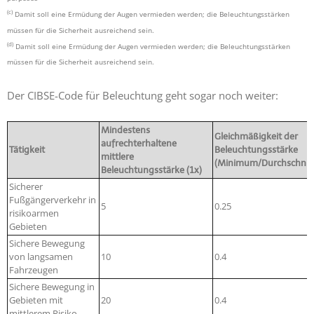
(c)
Damit soll eine Ermüdung der Augen vermieden werden; die Beleuchtungsstärken
müssen für die Sicherheit ausreichend sein.
(d)
Damit soll eine Ermüdung der Augen vermieden werden; die Beleuchtungsstärken
müssen für die Sicherheit ausreichend sein.
Der CIBSE-Code für Beleuchtung geht sogar noch weiter:
Mindestens
Gleichmäßigkeit der
aufrechterhaltene
Tätigkeit
Beleuchtungsstärke
mittlere
(Minimum/Durchschnitt
Beleuchtungsstärke (1x)
Sicherer
Fußgängerverkehr in
5
0.25
risikoarmen
Gebieten
Sichere Bewegung
von langsamen
10
0.4
Fahrzeugen
Sichere Bewegung in
Gebieten mit
20
0.4
mittlerem Risiko