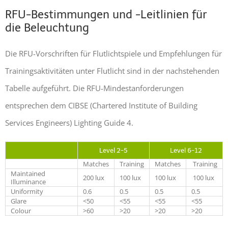
RFU-Bestimmungen und -Leitlinien für
die Beleuchtung
Die RFU-Vorschriften für Flutlichtspiele und Empfehlungen für
Trainingsaktivitäten unter Flutlicht sind in der nachstehenden
Tabelle aufgeführt. Die RFU-Mindestanforderungen
entsprechen dem CIBSE (Chartered Institute of Building
Services Engineers) Lighting Guide 4.
Level 2-5
Level 6-12
Matches
Training
Matches
Training
Maintained
200 lux
100 lux
100 lux
100 lux
Illuminance
Uniformity
0.6
0.5
0.5
0.5
Glare
<50
<55
<55
<55
Colour
>60
>20
>20
>20