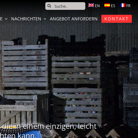
SEARCH
FOR:
CE
NACHRICHTEN
ANGEBOT ANFORDERN
KONTAKT
die in einem einzigen, leicht
chten kann.