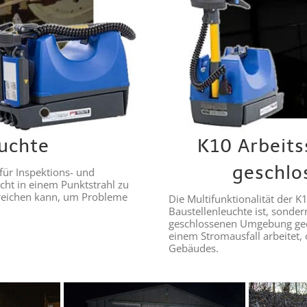
euchte
K10 Arbeits
geschlo
 für Inspektions- und
icht in einem Punktstrahl zu
er reichen kann, um Probleme
Die Multifunktionalität der K
Baustellenleuchte ist, sonder
geschlossenen Umgebung geeign
einem Stromausfall arbeitet, 
Gebäudes.