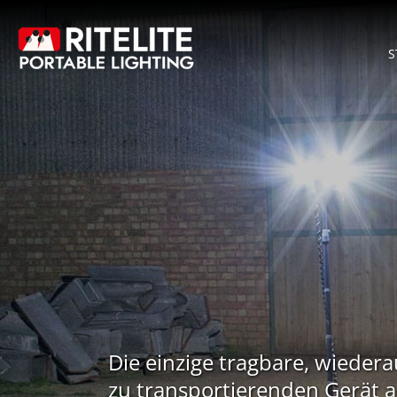
Skip
to
S
content
Die einzige tragbare, wiedera
zu transportierenden Gerät a