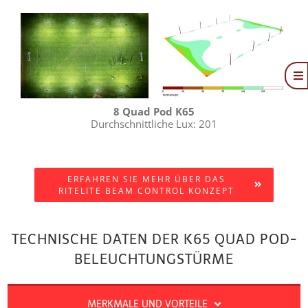
To
Na
Angebot
8 Quad Pod K65
Durchschnittliche Lux: 201
Broschüre
FAQ
ERFAHREN SIE MEHR ÜBER DAS
RITELITE BEAM CONTROL KONZEPT
TECHNISCHE DATEN DER K65 QUAD POD-
BELEUCHTUNGSTÜRME
MERKMALE UND VORTEILE