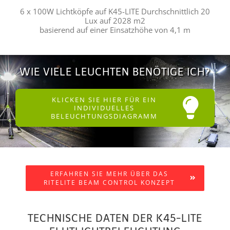
6 x 100W Lichtköpfe auf K45-LITE Durchschnittlich 20
Lux auf 2028 m2
basierend auf einer Einsatzhöhe von 4,1 m
WIE VIELE LEUCHTEN BENÖTIGE ICH?
KLICKEN SIE HIER FÜR EIN
INDIVIDUELLES
BELEUCHTUNGSDIAGRAMM
ERFAHREN SIE MEHR ÜBER DAS
RITELITE BEAM CONTROL KONZEPT
TECHNISCHE DATEN DER K45-LITE