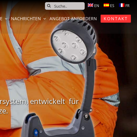
SEARCH
FOR:
CE
NACHRICHTEN
ANGEBOT ANFORDERN
KONTAKT
rsystem, entwickelt für
ze.