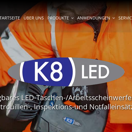
TARTSEITE
ÜBER UNS
PRODUKTE
ANWENDUNGEN
SERVI
ragbares LED-Taschen-/Arbeitsscheinwerfe
trouillen-, Inspektions-und Notfalleinsät