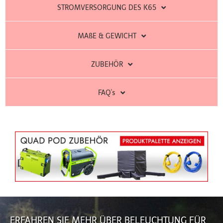
STROMVERSORGUNG DES K65
MAßE & GEWICHT
ZUBEHÖR
FAQ's
ERFAHREN SIE MEHR ÜBER BELEUCHTUNG FÜR