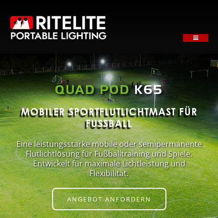
Skip
to
content
Toggle
Navigati
STARTSEITE
ÜBER UNS
QUAD POD
K65
PRODUKTE
ANWENDUNGEN
MOBILER SPORTFLUTLICHTMAST FÜR
FUSSBALL
SERVICE
Eine leistungsstarke mobile oder semipermanente
NACHRICHTEN
Flutlichtlösung für Fußballtraining und Spiele.
ANGEBOT ANFORDERN
Entwickelt für maximale Lichtleistung und
Flexibilität.
KONTAKT
ANGEBOT ANFORDERN