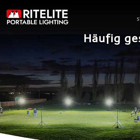
Skip
to
S
content
Häufig ge