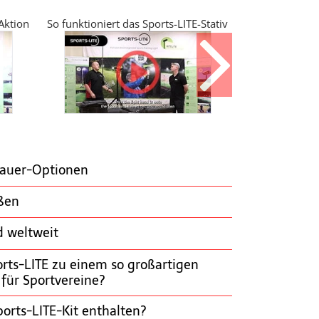
Aufstellen der
 Aktion
So funktioniert das Sports-LITE-Stativ
Sport-F
Dauer-Optionen
ößen
d weltweit
ts-LITE zu einem so großartigen
 für Sportvereine?
ports-LITE-Kit enthalten?