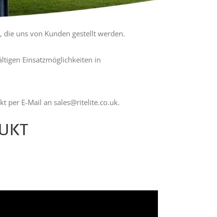
, die uns von Kunden gestellt werden.
ltigen Einsatzmöglichkeiten in
t per E-Mail an sales@ritelite.co.uk.
DUKT
thält ein Sports-LITE-Kit?