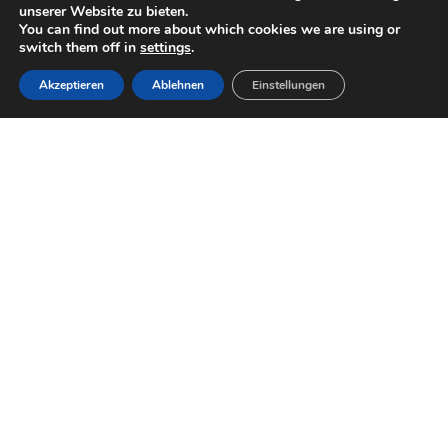
unserer Website zu bieten.
You can find out more about which cookies we are using or
switch them off in
settings
.
Akzeptieren
Ablehnen
Einstellungen
Optimal gestaltete Linse für den Fußball, kein Streulicht in
umliegende Bereiche
Sparen Sie Geld bei der Anmietung teurer Flutlichtanlagen für das
Wintertraining
Mehrere Stromversorgungsoptionen - Batterie, Netz und
Generator