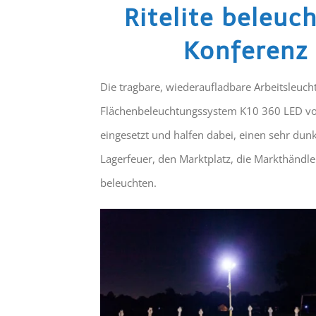
Ritelite beleuc
Konferenz
Die tragbare, wiederaufladbare Arbeitsleuch
Flächenbeleuchtungssystem K10 360 LED von 
eingesetzt und halfen dabei, einen sehr du
Lagerfeuer, den Marktplatz, die Markthändler
beleuchten.