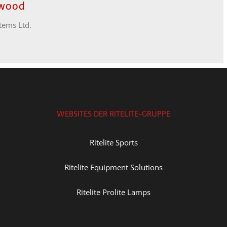
ewood
stems Ltd.
WEBSITES DER RITELITE-GRUPPE
Ritelite Sports
Ritelite Equipment Solutions
Ritelite Prolite Lamps