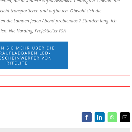
uheben, die besondere Aufmerksamkeit benötigten. Obwohl der
leicht transportieren und aufbauen. Obwohl sich die
iefen die Lampen jeden Abend problemlos 7 Stunden lang. Ich
n. Nic Harding, Projektleiter FSA
N SIE MEHR ÜBER DIE
RAUFLADBAREN LED-
TSSCHEINWERFER VON
RITELITE
Facebook
LinkedIn
WhatsApp
Ema