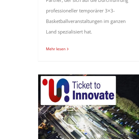
Partner, der sich auf die Durchführung
professioneller temporärer 3×3-
Basketballveranstaltungen im ganzen
Land spezialisiert hat.
Mehr lesen
Eine Zusammenarbeit zwischen Ritelite und Speedy Hire bringt Ticket To Innovate in den Bahnsektor