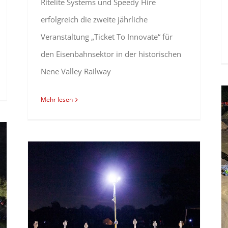
Ritelite Systems und Speedy Hire
erfolgreich die zweite jährliche
Veranstaltung „Ticket To Innovate“ für
den Eisenbahnsektor in der historischen
Nene Valley Railway
Mehr lesen
Ritelite beleuchtet die nationale Konferenz FSA 2024 in Danbury!