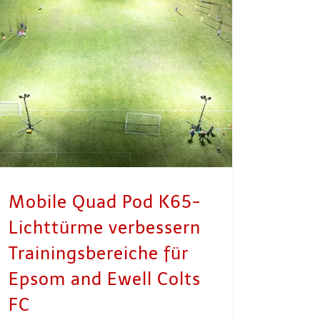
Mobile Quad Pod K65-Lichttürme verbessern Trainingsbereiche für Epsom and Ewell Colts FC
Mobile Quad Pod K65-
Lichttürme verbessern
Trainingsbereiche für
Epsom and Ewell Colts
FC