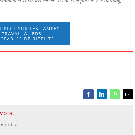
commander chaleureusement les deux appareils. Nic Harding,
R PLUS SUR LES LAMPES
 TRAVAIL À LEDS
GEABLES DE RITELITE
Facebook
LinkedIn
WhatsApp
Ema
ewood
stems Ltd.