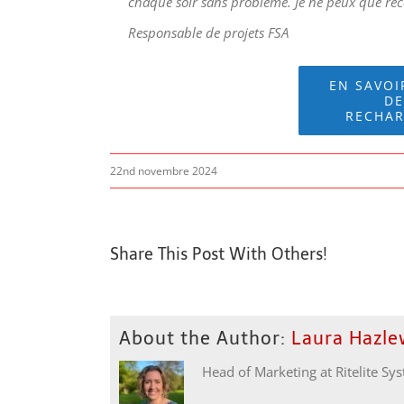
chaque soir sans problème. Je ne peux que re
Responsable de projets FSA
EN SAVOI
DE
RECHAR
22nd novembre 2024
Share This Post With Others!
About the Author:
Laura Hazl
Head of Marketing at Ritelite Sy