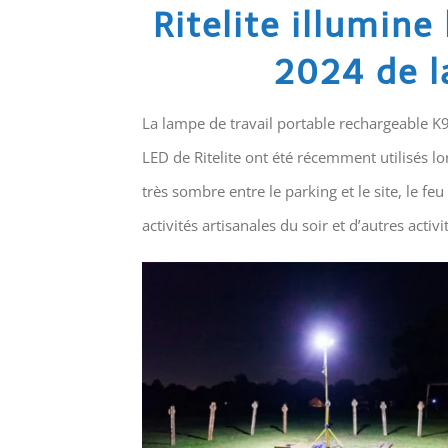
Ritelite illumine
2024 de l
La lampe de travail portable rechargeable K
LED de Ritelite ont été récemment utilisés lo
très sombre entre le parking et le site, le 
activités artisanales du soir et d’autres activi