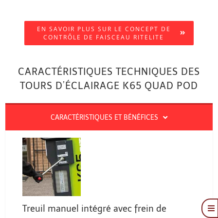
EN SAVOIR PLUS SUR LE CONCEPT DE
CONTRÔLE DE FAISCEAU RITELITE
CARACTÉRISTIQUES TECHNIQUES DES
TOURS D’ÉCLAIRAGE K65 QUAD POD
CARACTÉRISTIQUES ET BÉNÉFICES
Treuil manuel intégré avec frein de
To