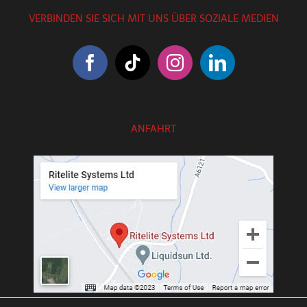
VERBINDEN SIE SICH MIT UNS ÜBER SOZIALE MEDIEN
ANFAHRT
///exotic.upgrading.venues