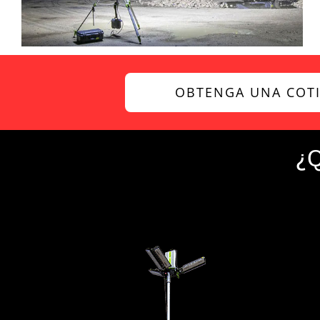
OBTENGA UNA COT
¿Q