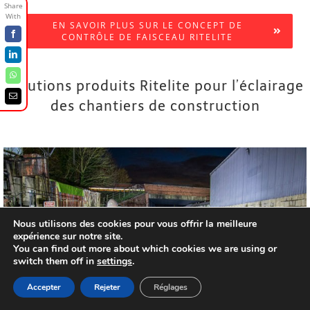
EN SAVOIR PLUS SUR LE CONCEPT DE
CONTRÔLE DE FAISCEAU RITELITE
Facebook
LinkedIn
WhatsApp
Solutions produits Ritelite pour l’éclairage
Email
des chantiers de construction
Nous utilisons des cookies pour vous offrir la meilleure
LAMPES DE TRAVAIL LED
expérience sur notre site.
You can find out more about which cookies we are using or
RECHARGEABLES
switch them off in
settings
.
Accepter
Rejeter
Réglages