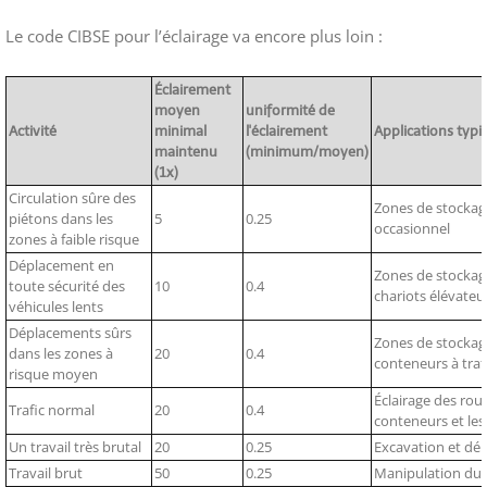
Le code CIBSE pour l’éclairage va encore plus loin :
Éclairement
moyen
uniformité de
Activité
minimal
l'éclairement
Applications typi
maintenu
(minimum/moyen)
(1x)
Circulation sûre des
Zones de stockage
piétons dans les
5
0.25
occasionnel
zones à faible risque
Déplacement en
Zones de stockag
toute sécurité des
10
0.4
chariots élévateu
véhicules lents
Déplacements sûrs
Zones de stockag
dans les zones à
20
0.4
conteneurs à traf
risque moyen
Éclairage des rou
Trafic normal
20
0.4
conteneurs et les
Un travail très brutal
20
0.25
Excavation et dé
Travail brut
50
0.25
Manipulation du 