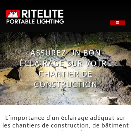
Skip
to
content
Toggle
Navigati
ACCUEIL
NOTRE SOCIÉTÉ
ASSUREZ UN BON
PRODUITS
ÉCLAIRAGE SUR VOTRE
APPLICATIONS
CHANTIER DE
SUPPORT
CONSTRUCTION
NEWS
OBTENEZ UN DEVIS
CONTACTEZ
L’importance d’un éclairage adéquat sur
les chantiers de construction, de bâtiment