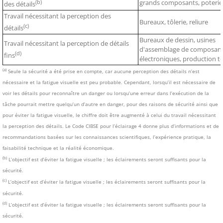
(b)
grands composants, poterie
des détails
Travail nécessitant la perception des
Bureaux, tôlerie, reliure
(c)
détails
Bureaux de dessin, usines
Travail nécessitant la perception de détails
d'assemblage de composan
(d)
fins
électroniques, production te
(a)
Seule la sécurité a été prise en compte, car aucune perception des détails n’est
nécessaire et la fatigue visuelle est peu probable. Cependant, lorsqu’il est nécessaire de
voir les détails pour reconnaître un danger ou lorsqu’une erreur dans l’exécution de la
tâche pourrait mettre quelqu’un d’autre en danger, pour des raisons de sécurité ainsi que
pour éviter la fatigue visuelle, le chiffre doit être augmenté à celui du travail nécessitant
la perception des détails. Le Code CIBSE pour l’éclairage 4 donne plus d’informations et de
recommandations basées sur les connaissances scientifiques, l’expérience pratique, la
faisabilité technique et la réalité économique.
(b)
L’objectif est d’éviter la fatigue visuelle ; les éclairements seront suffisants pour la
sécurité.
(c)
L’objectif est d’éviter la fatigue visuelle ; les éclairements seront suffisants pour la
sécurité.
(d)
L’objectif est d’éviter la fatigue visuelle ; les éclairements seront suffisants pour la
sécurité.