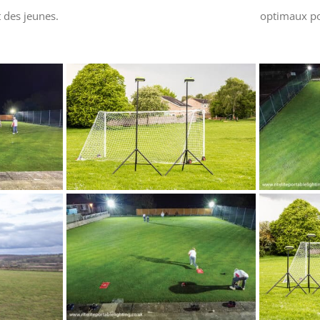
 des jeunes.
optimaux po