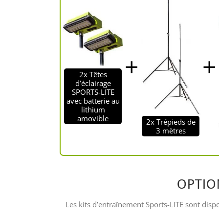
2x Têtes
d’éclairage
SPORTS-LITE
avec batterie au
lithium
amovible
2x Trépieds de
3 mètres
OPTIO
Les kits d’entraînement Sports-LITE sont dispon