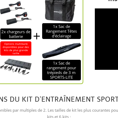
1x Sac de
Rangement Têtes
2x chargeurs de
d’éclairage
batterie
Options multibank
disponibles pour des
kits de plus grande
taille
1x Sac de
rangement pour
trépieds de 3 m
SPORTS-LITE
NS DU KIT D’ENTRAÎNEMENT SPORT
ibles par multiples de 2. Les tailles de kit les plus courantes po
kits et 6 kits ;