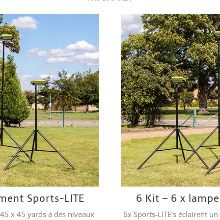
ement Sports-LITE
6 Kit – 6 x lamp
 45 x 45 yards à des niveaux
6x Sports-LITE’s éclairent u