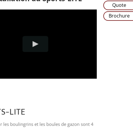
Quote
Brochure
S-LITE
ur les boulingrins et les boules de gazon sont 4