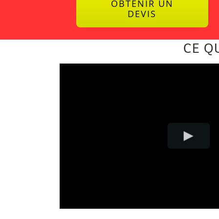
OBTENIR UN
DEVIS
CE Q