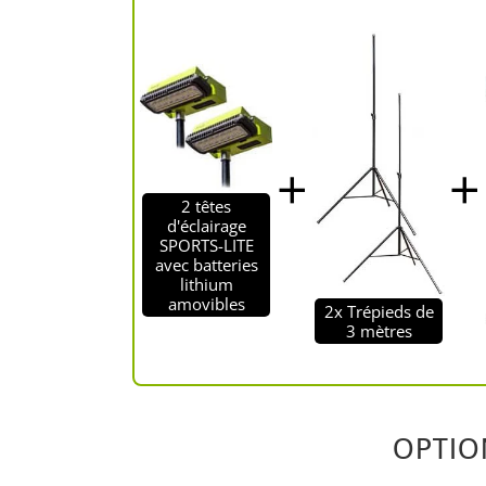
2 têtes
d'éclairage
SPORTS-LITE
avec batteries
lithium
amovibles
2x Trépieds de
3 mètres
OPTIO