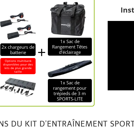
Ins
1x Sac de
Rangement Têtes
2x chargeurs de
d’éclairage
batterie
Options multibank
disponibles pour des
kits de plus grande
taille
1x Sac de
rangement pour
trépieds de 3 m
SPORTS-LITE
NS DU KIT D’ENTRAÎNEMENT SPORT