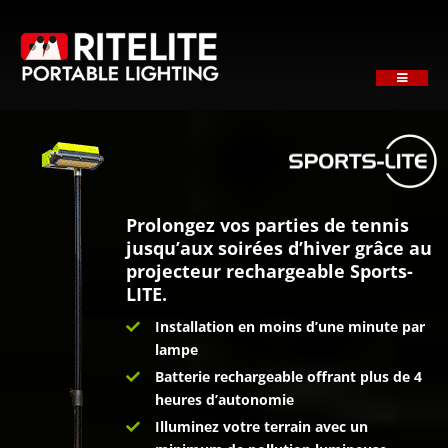
Skip
to
content
Toggle
Navigati
ACCUEIL
NOTRE SOCIÉTÉ
PRODUITS
APPLICATIONS
Prolongez vos parties de tennis
jusqu’aux soirées d’hiver grâce au
SUPPORT
projecteur rechargeable Sports-
LITE.
NEWS
Installation en moins d’une minute par
OBTENEZ UN DEVIS
lampe
CONTACTEZ
Batterie rechargeable offrant plus de 4
heures d’autonomie
Illuminez votre terrain avec un