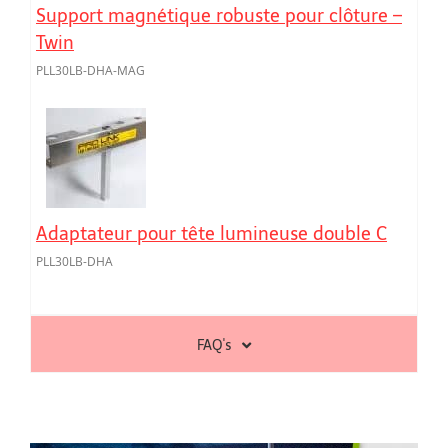
Support magnétique robuste pour clôture –
Twin
PLL30LB-DHA-MAG
Adaptateur pour tête lumineuse double C
PLL30LB-DHA
FAQ's