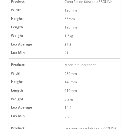
Contrôle de faisceau PROLINK
120mm
55mm
190mm
1.5kg
37.3
21
Modèle fluorescent
280mm
140mm
610mm
3.2kg
14.4
5.8
Le contrôle de faisceau PROLINK