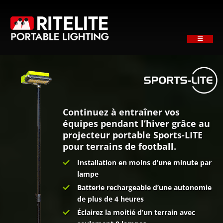
Skip
to
content
Toggle
Navigati
ACCUEIL
NOTRE SOCIÉTÉ
PRODUITS
APPLICATIONS
Continuez à entraîner vos
équipes pendant l’hiver grâce au
SUPPORT
projecteur portable Sports-LITE
pour terrains de football.
NEWS
Installation en moins d’une minute par
OBTENEZ UN DEVIS
lampe
CONTACTEZ
Batterie rechargeable d’une autonomie
de plus de 4 heures
Éclairez la moitié d’un terrain avec