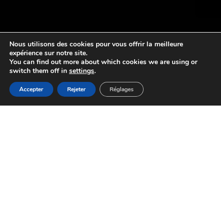
Nous utilisons des cookies pour vous offrir la meilleure
expérience sur notre site.
You can find out more about which cookies we are using or
switch them off in
settings
.
Accepter
Rejeter
Réglages
KIT D’ENTRAÎNEMENT SPORTS-
LITE POUR LE FOOTBALL
Les kits d’entraînement Sports-LITE de Ritelite