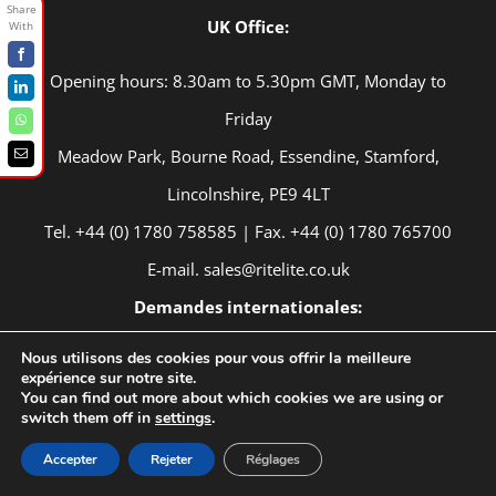
UK Office:
Facebook
Opening hours: 8.30am to 5.30pm GMT, Monday to
LinkedIn
Friday
WhatsApp
Meadow Park, Bourne Road, Essendine, Stamford,
Email
Lincolnshire, PE9 4LT
Tel. +44 (0) 1780 758585 | Fax. +44 (0) 1780 765700
E-mail. sales@ritelite.co.uk
Demandes internationales:
Tel. +44 (0) 1780 758582 | Tel. +49 (0) 7623 3074308 |
Nous utilisons des cookies pour vous offrir la meilleure
expérience sur notre site.
Tel. +49 (0) 1764 5822464
You can find out more about which cookies we are using or
switch them off in
settings
.
E-mail. export@ritelite.co.uk
Accepter
Rejeter
Réglages