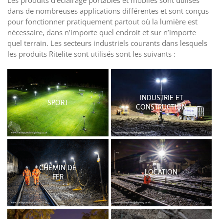
Les produits d’éclairage portables et mobiles sont utilisés
dans de nombreuses applications différentes et sont conçus
pour fonctionner pratiquement partout où la lumière est
nécessaire, dans n’importe quel endroit et sur n’importe
quel terrain. Les secteurs industriels courants dans lesquels
les produits Ritelite sont utilisés sont les suivants :
INDUSTRIE ET
SPORT
CONSTRUCTION
CHEMIN DE
LOCATION
FER