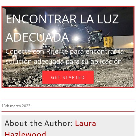
ENCONTRAR LA LUZ
ADECUADA
Conecte con Ritelite para encontrar la
solución adecuada para su aplicación
GET STARTED
13th marzo 2023
About the Author:
Laura
Hazlewood