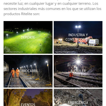
necesite luz; en cualquier lugar y en cualquier terreno. Los
sectores industriales más comunes en los que se utilizan los
productos Ritelite son:
INDUSTRIA Y
DEPORTE
CONSTRUCCIÓN
FERROCARRIL
ALQUILER
EMERGENCIA
EVENTOS