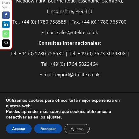
Meadow Park, Bourne Road, Essendine, Stamford,
Lincolnshire, PE9 4LT
Facebook
Tel. +44 (0) 1780 758585 | Fax. +44 (0) 1780 765700
LinkedIn
E-mail. sales@ritelite.co.uk
WhatsApp
Consultas internacionales:
Email
Tel. +44 (0) 1780 758582 | Tel. +49 (0) 7623 3074308 |
Tel. +49 (0) 1764 5822464
E-mail. export@ritelite.co.uk
SITIOS WEB DEL GRUPO RITELITE
Utilizamos cookies para ofrecerte la mejor experiencia en
nuestra web.
Puedes aprender más sobre qué cookies utilizamos o
Ritelite Sports
desactivarlas en los
ajustes
.
Aceptar
Rechazar
Ajustes
Soluciones de equipamiento Ritelite