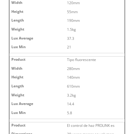
120mm
55mm
190mm
1.5kg
37.3
21
Tipo fluorescente
280mm
140mm
610mm
3.2kg
14.4
5.8
El control de haz PROLINK es