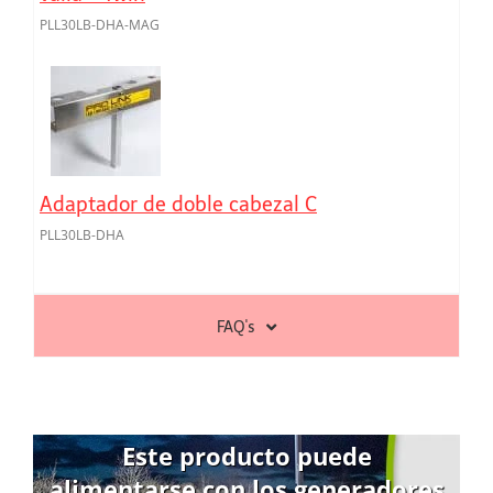
PLL30LB-DHA-MAG
Adaptador de doble cabezal C
PLL30LB-DHA
FAQ's
Este producto puede
alimentarse con los generadores