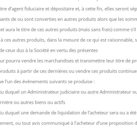
e d’agent fiduciaire et dépositaire et, à cette fin, elles seront sép
uants de ou sont converties en autres produits alors que les so
et aura le titre de ces autres produits (mais sans frais) comme s’il
à ces autres produits, dans la mesure de ce qui est raisonnable, s
de ceux dus à la Société en vertu des présentes
eur pourra vendre les marchandises et transmettre leur titre de pro
produits à partir de ces dernières ou vendre ces produits continuer
ue l’un des événements suivants se produise :
rtu duquel un Administrateur judiciaire ou autre Administrateur
ernière ou autres biens ou actifs
u duquel une demande de liquidation de l’acheteur sera ou a été p
trement, ou tout avis communiqué à l’acheteur d’une proposition de