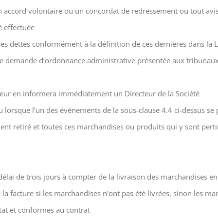
un accord volontaire ou un concordat de redressement ou tout avi
é effectuée
es dettes conformément à la définition de ces dernières dans la Lo
t d’une demande d’ordonnance administrative présentée aux tribuna
heteur en informera immédiatement un Directeur de la Société
ou lorsque l’un des événements de la sous-clause 4.4 ci-dessus se pr
nt retiré et toutes ces marchandises ou produits qui y sont pert
 délai de trois jours à compter de la livraison des marchandises
 la facture si les marchandises n’ont pas été livrées, sinon les m
tat et conformes au contrat