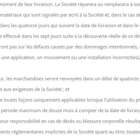
moment de leur livraison. La Société réparera ou remplacera à so
tériaux qui sont signalés par écrit à la Société et, dans le cas d
dans les quatorze jours qui suivent la date de livraison et dans le
e effectué dans les sept jours suite à la découverte réelle de ce d
teront pas sur les défauts causés par des dommages intentionnels,
 une application, un mouvement ou une installation incorrect(es)
eteur, les marchandises seront renvoyées dans un délai de quatorze 
aux exigences de la Société ; et
 de toutes façons uniquement applicables lorsque l’utilisation du p
ne période maximum de douze mois à compter de la date de livrais
ur responsabilité en cas de décès ou blessure corporelle résultan
ents réglementaires implicites de la Société quant au titre, toutes