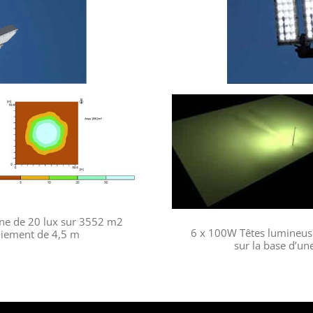
ne de 20 lux sur 3552 m2
6 x 100W Têtes lumineus
oiement de 4,5 m
sur la base d’u