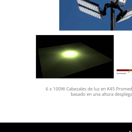
6 x 100W Cabezales de luz en K45 Promed
basado en una altura despleg