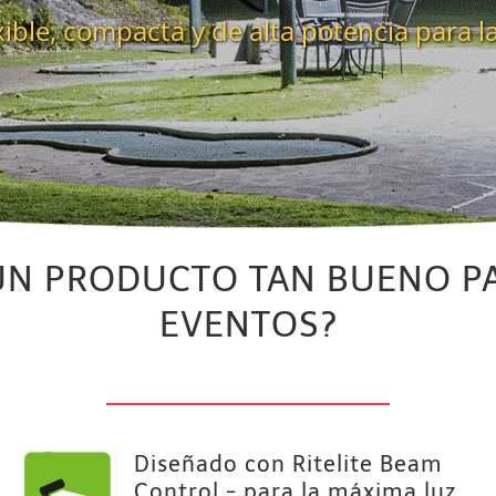
ible, compacta y de alta potencia para l
 UN PRODUCTO TAN BUENO PA
EVENTOS?
Diseñado con Ritelite Beam
Control - para la máxima luz