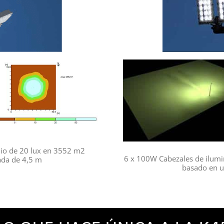
io de 20 lux en 3552 m2
6 x 100W Cabezales de ilum
ada de 4,5 m
basado en u