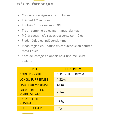
TRÉPIED LÉGER DE 4,0 M
Construction légère en aluminium
Trépied à 2 sections
Equipé d’un connecteur DIN
Treuil combiné et levage manuel du mât
Mât à coussin d’air avec descente contrôlée
Pieds réglables indépendamment
Pieds réglables – patins en caoutchouc ou pointes
métalliques
Sacs de lestage en option pour une meilleure
stabilité
TRIPOD
POIDS PLUME
CODE PRODUIT
SLK45-LITE/TRP/4M
LONGUEUR FERMÉE
1.32m
HAUTEUR MAXIMALE
4.0m
DIAMÈTRE DE LA
2.1m
JAMBE ALLONGÉE
CAPACITÉ DE
14Kg
CHARGE
POIDS DU TRÉPIED
9Kg