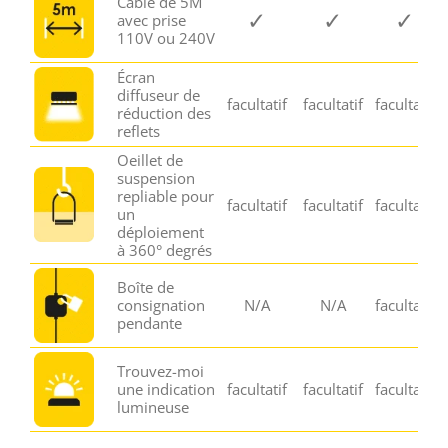
Câble de 5M
✓
✓
✓
avec prise
110V ou 240V
Écran
diffuseur de
facultatif
facultatif
facultatif
réduction des
reflets
Oeillet de
suspension
repliable pour
facultatif
facultatif
facultatif
un
déploiement
à 360° degrés
Boîte de
consignation
N/A
N/A
facultatif
pendante
Trouvez-moi
une indication
facultatif
facultatif
facultatif
lumineuse