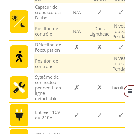
Capteur de
✓
✓
crépuscule à
N/A
l'aube
Niveau
Position de
Dans
N/A
du sol
contrôle
Lighthead
Pendant
Détection de
✗
✗
✓
l'occupation
Niveau
Position de
du sol
contrôle
Pendant
Système de
connecteur
✗
✗
pendentif en
facultatif
ligne
To
détachable
Na
Quote
Entrée 110V
✓
✓
✓
Brochure
ou 240V