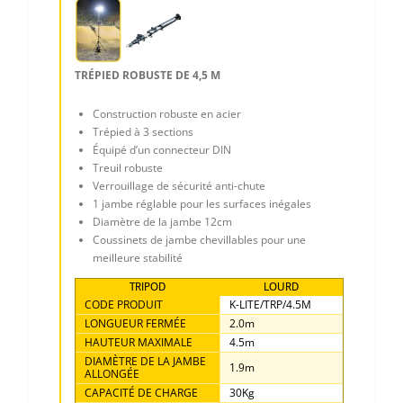
TRÉPIED ROBUSTE DE 4,5 M
Construction robuste en acier
Trépied à 3 sections
Équipé d’un connecteur DIN
Treuil robuste
Verrouillage de sécurité anti-chute
1 jambe réglable pour les surfaces inégales
Diamètre de la jambe 12cm
Coussinets de jambe chevillables pour une
meilleure stabilité
TRIPOD
LOURD
CODE PRODUIT
K-LITE/TRP/4.5M
LONGUEUR FERMÉE
2.0m
HAUTEUR MAXIMALE
4.5m
DIAMÈTRE DE LA JAMBE
1.9m
ALLONGÉE
CAPACITÉ DE CHARGE
30Kg