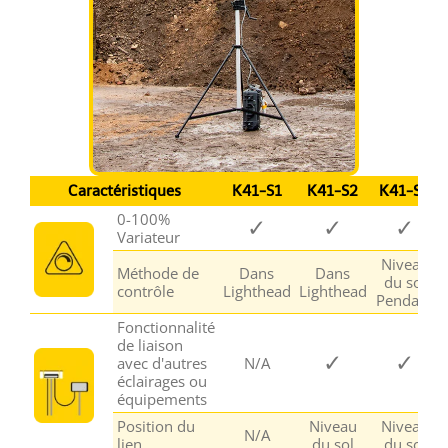
Caractéristiques
K41-S1
K41-S2
K41-S3
0-100%
✓
✓
✓
Variateur
Niveau
Méthode de
Dans
Dans
du sol
contrôle
Lighthead
Lighthead
Pendant
Fonctionnalité
de liaison
✓
✓
avec d'autres
N/A
éclairages ou
équipements
Position du
Niveau
Niveau
N/A
lien
du sol
du sol