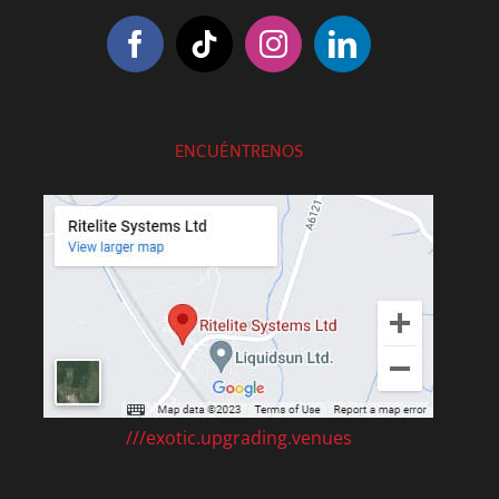
ENCUÉNTRENOS
///exotic.upgrading.venues