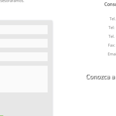
 asesoráramos.
Consu
Tel
Tel:
Tel.
Fax:
Emai
Conozca a 