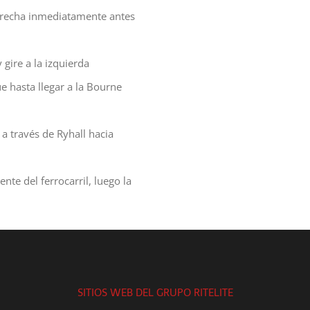
derecha inmediatamente antes
 gire a la izquierda
e hasta llegar a la Bourne
a a través de Ryhall hacia
te del ferrocarril, luego la
SITIOS WEB DEL GRUPO RITELITE