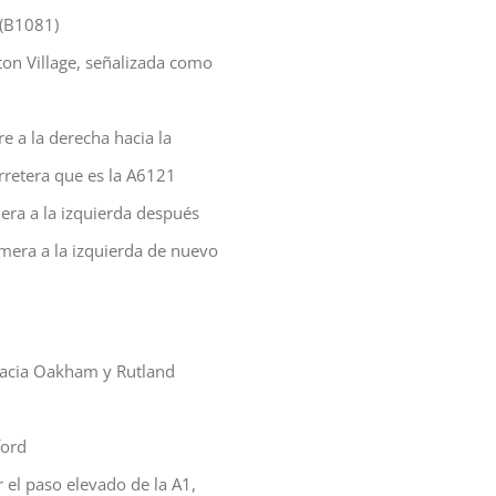
 (B1081)
ton Village, señalizada como
re a la derecha hacia la
arretera que es la A6121
era a la izquierda después
rimera a la izquierda de nuevo
hacia Oakham y Rutland
ford
r el paso elevado de la A1,