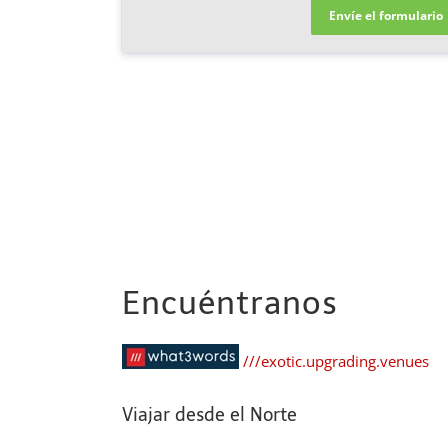
Envíe el formulario
Encuéntranos
///exotic.upgrading.venues
Viajar desde el Norte