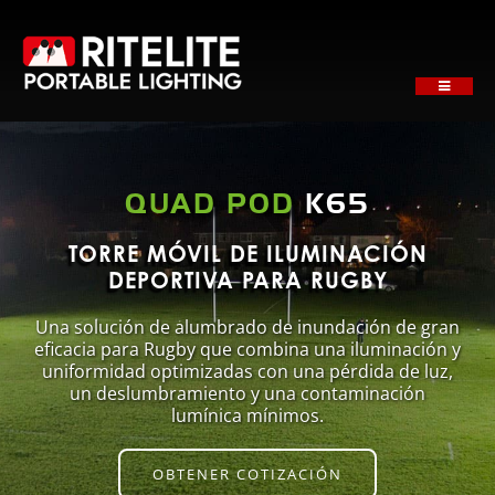
Skip
to
content
Toggle
Navigati
CASA
ACERCA DE
QUAD POD
K65
PRODUCTOS
APLICACIONES
TORRE MÓVIL DE ILUMINACIÓN
DEPORTIVA PARA RUGBY
APOYO
Una solución de alumbrado de inundación de gran
NOTICIAS
eficacia para Rugby que combina una iluminación y
SOLICITAR PRESUPUESTO
uniformidad optimizadas con una pérdida de luz,
un deslumbramiento y una contaminación
CONTACTO
lumínica mínimos.
OBTENER COTIZACIÓN