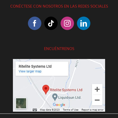
CONÉCTESE CON NOSOTROS EN LAS REDES SOCIALES
ENCUÉNTRENOS
///exotic.upgrading.venues