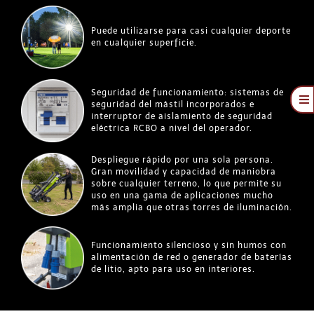
Puede utilizarse para casi cualquier deporte
en cualquier superficie.
Seguridad de funcionamiento: sistemas de
To
seguridad del mástil incorporados e
interruptor de aislamiento de seguridad
Na
Aplicaciones para vías
eléctrica RCBO a nivel del operador.
Ferroviarias
Vía Libre
Despliegue rápido por una sola persona.
Gran movilidad y capacidad de maniobra
Túneles
sobre cualquier terreno, lo que permite su
uso en una gama de aplicaciones mucho
Recinto y Bienestar
más amplia que otras torres de iluminación.
Punto De Acceso
Funcionamiento silencioso y sin humos con
Montado En Un Carro
alimentación de red o generador de baterías
de litio, apto para uso en interiores.