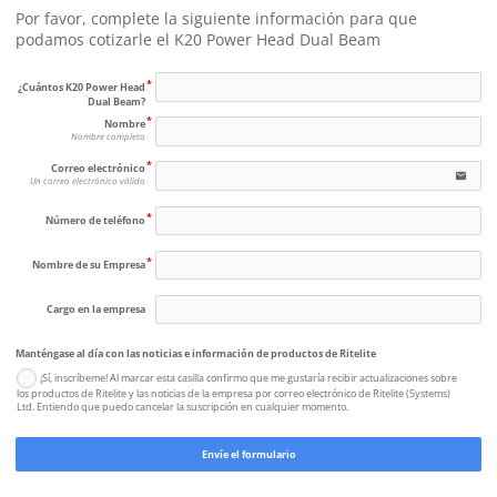
Por favor, complete la siguiente información para que 
podamos cotizarle el K20 Power Head Dual Beam
¿Cuántos K20 Power Head
Dual Beam?
Nombre
Nombre completo
Correo electrónico
email
Un correo electrónico válido
Número de teléfono
Nombre de su Empresa
Cargo en la empresa
Manténgase al día con las noticias e información de productos de Ritelite
¡Sí, inscríbeme! Al marcar esta casilla confirmo que me gustaría recibir actualizaciones sobre
los productos de Ritelite y las noticias de la empresa por correo electrónico de Ritelite (Systems)
Ltd. Entiendo que puedo cancelar la suscripción en cualquier momento.
Envíe el formulario