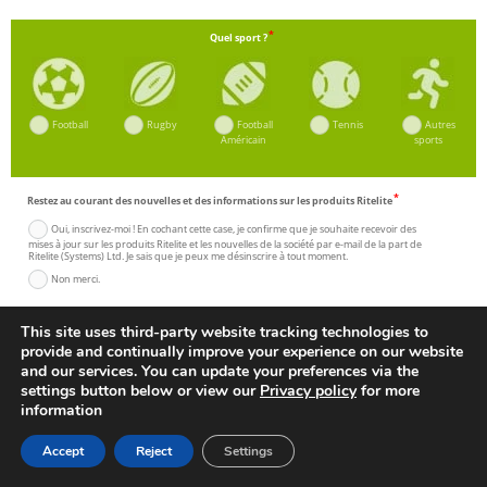
Quel sport ?
Football
Rugby
Football
Tennis
Autres
Américain
sports
Restez au courant des nouvelles et des informations sur les produits Ritelite
Oui, inscrivez-moi ! En cochant cette case, je confirme que je souhaite recevoir des
mises à jour sur les produits Ritelite et les nouvelles de la société par e-mail de la part de
Ritelite (Systems) Ltd. Je sais que je peux me désinscrire à tout moment.
Non merci.
Envoyez le formulaire
This site uses third-party website tracking technologies to
provide and continually improve your experience on our website
and our services. You can update your preferences via the
settings button below or view our
Privacy policy
for more
information
Accept
Reject
Settings