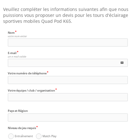
Veuillez compléter les informations suivantes afin que nous 
puissions vous proposer un devis pour les tours d'éclairage 
sportives mobiles Quad Pod K65.
Nom
votre nom entier
E-mail
un e-mail valide
email
Votre numéro de téléphone
Votre équipe / club / organisation
Pays et Région
Niveau de jeu requis
Entraînement
Match Play